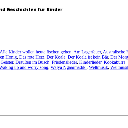
nd Geschichten für Kinder
Alle Kinder wollen heute fischen gehen
,
Am Lagerfeuer
,
Australische 
en Honig
,
Das rote Herz
,
Der Koala
,
Der Koala ist kein Bär
,
Der Morg
 Geister
,
Draußen im Busch
,
Friedenslieder
,
Kinderlieder
,
Kookaburra
,
Waking up and worry song
,
Walya Ngaarmadiki
,
Weltmusik
,
Weltmusik