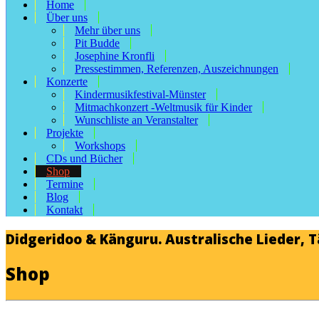
Home
Über uns
Mehr über uns
Pit Budde
Josephine Kronfli
Pressestimmen, Referenzen, Auszeichnungen
Konzerte
Kindermusikfestival-Münster
Mitmachkonzert -Weltmusik für Kinder
Wunschliste an Veranstalter
Projekte
Workshops
CDs und Bücher
Shop
Termine
Blog
Kontakt
Didgeridoo & Känguru. Australische Lieder, 
Shop