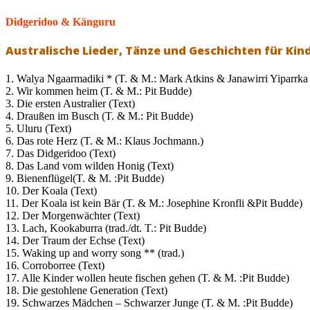
Didgeridoo & Känguru
Australische Lieder, Tänze und Geschichten für Kin
1. Walya Ngaarmadiki * (T. & M.: Mark Atkins & Janawirri Yiparrka /
2. Wir kommen heim (T. & M.: Pit Budde)
3. Die ersten Australier (Text)
4. Draußen im Busch (T. & M.: Pit Budde)
5. Uluru (Text)
6. Das rote Herz (T. & M.: Klaus Jochmann.)
7. Das Didgeridoo (Text)
8. Das Land vom wilden Honig (Text)
9. Bienenflügel(T. & M. :Pit Budde)
10. Der Koala (Text)
11. Der Koala ist kein Bär (T. & M.: Josephine Kronfli &Pit Budde)
12. Der Morgenwächter (Text)
13. Lach, Kookaburra (trad./dt. T.: Pit Budde)
14. Der Traum der Echse (Text)
15. Waking up and worry song ** (trad.)
16. Corroborree (Text)
17. Alle Kinder wollen heute fischen gehen (T. & M. :Pit Budde)
18. Die gestohlene Generation (Text)
19. Schwarzes Mädchen – Schwarzer Junge (T. & M. :Pit Budde)