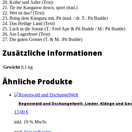
20. Krähe und Adler (Text)
21. Tie me Kangaroo down, sport (trad.)
22. Wer ist das? (Text)
23. Bring dein Känguru mit, Pit (trad. / dt. T.: Pit Budde)
24. Das Heilige Land (Text)
25. Lach in die Sonne (T.: Fred Ape & Pit Budde / M.: Pit Budde)
26. Am Lagerfeuer (Text)
27. Die guten Geister (T. & M. :Pit Budde)
Zusätzliche Informationen
Gewicht
0,1 kg
Ähnliche Produkte
Regenwald und Dschungelwelt. Lieder, Klänge und Ge
13,00
€
inkl. 19 % MwSt.
zzgl.
Versandkosten