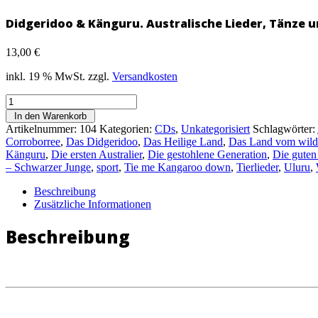
Didgeridoo & Känguru. Australische Lieder, Tänze u
13,00
€
inkl. 19 % MwSt.
zzgl.
Versandkosten
Didgeridoo
&
In den Warenkorb
Känguru.
Artikelnummer:
104
Kategorien:
CDs
,
Unkategorisiert
Schlagwörter:
Australische
Corroborree
,
Das Didgeridoo
,
Das Heilige Land
,
Das Land vom wild
Lieder,
Känguru
,
Die ersten Australier
,
Die gestohlene Generation
,
Die guten
Tänze
– Schwarzer Junge
,
sport
,
Tie me Kangaroo down
,
Tierlieder
,
Uluru
,
und
Geschichten
Beschreibung
für
Zusätzliche Informationen
Kinder
Menge
Beschreibung