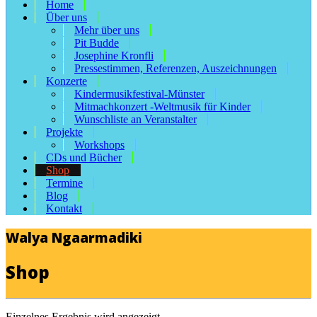
Home
Über uns
Mehr über uns
Pit Budde
Josephine Kronfli
Pressestimmen, Referenzen, Auszeichnungen
Konzerte
Kindermusikfestival-Münster
Mitmachkonzert -Weltmusik für Kinder
Wunschliste an Veranstalter
Projekte
Workshops
CDs und Bücher
Shop
Termine
Blog
Kontakt
Walya Ngaarmadiki
Shop
Einzelnes Ergebnis wird angezeigt