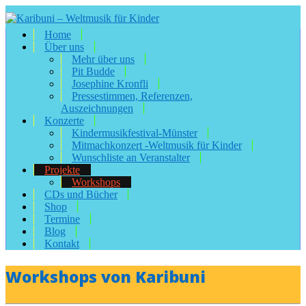
Home
Über uns
Mehr über uns
Pit Budde
Josephine Kronfli
Pressestimmen, Referenzen,
Auszeichnungen
Konzerte
Kindermusikfestival-Münster
Mitmachkonzert -Weltmusik für Kinder
Wunschliste an Veranstalter
Projekte
Workshops
CDs und Bücher
Shop
Termine
Blog
Kontakt
Workshops von Karibuni