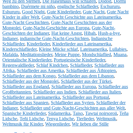
Weg zu den Sternen
,
Die Haselmaus will schlafen
,
Dodod
,
Dormi
und
bambino
,
Duérmete mi niño
,
englische Schlaflieder
,
Eschururu
,
Gute-
Eshururu
,
Good Night
,
Gute Kinderlieder
,
Gute Nacht
,
Gute Nacht
Nacht-
Kinder in aller Welt
,
Gute-Nacht Geschichte aus Lateinamerika
,
Geschichten
Gute-Nacht Geschichten
,
Gute-Nacht Geschichten aus der
aus
Mongolei
,
Gute-Nacht-Geschichte aus Europa
,
Gute-Nacht-
aller
Geschichten der Indianer
,
Hat keine Angst
,
Hibah
,
Hush-a-bye
,
Welt
Indianer
,
indianische Gute-Nacht-Geschichten
,
Indianische
Menge
Schlaflieder
,
Kinderlieder
,
Kinderlieder aus Lateinamerika
,
Kinderschlaflieder
,
Kleine Mücke schlaf
,
Lateinamerika
,
Lullabies
,
Mafalda
,
Meditationslieder
,
Meine Puppe
,
Mondschlaflied
,
Muana
,
Orientalische Kinderlieder
,
Portugiesische Kinderlieder
,
Regenwaldlieder
,
Schlaf Kindchen
,
Schlaflieder
,
Schlaflieder aus
Afrika
,
Schlaflieder aus Amerika
,
Schlaflieder aus Äthiopien
,
Schlaflieder aus dem Kongo
,
Schlaflieder aus dem Libanon
,
Schlaflieder aus der Mongolei
,
Schlaflieder aus der Türkei
,
Schlaflieder aus England
,
Schlaflieder aus Europa
,
Schlaflieder aus
Großbritannien
,
Schlaflieder aus Indien
,
Schlaflieder aus Italien
,
Schlaflieder aus Lateinamerika
,
Schlaflieder aus Portugal
,
Schlaflieder aus Spanien
,
Schlaflieder aus Syrien
,
Schlaflieder der
Indianer
,
Schlaflieder und Gute-Nacht-Geschichten aus aller Welt
,
Spanische Kinderlieder
,
Südamerika
,
Taiso
,
Tawtai noirsoroii
,
Teña
Lidsche
,
Teñi Lidsche
,
Tenya Lidsche
,
Tierlieder
,
Weltmusik
,
Weltmusik für Kinder
,
Wiegenlieder
,
Wir lieben die Stille