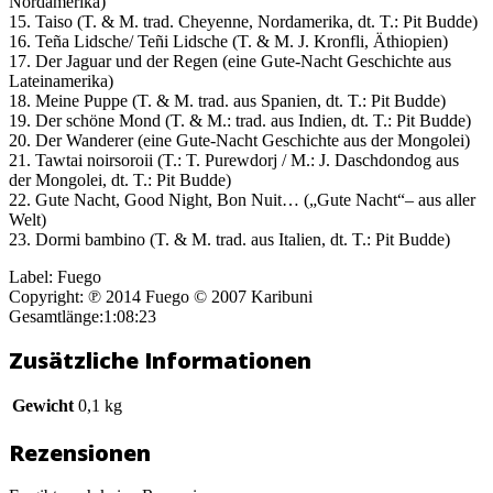
Nordamerika)
15. Taiso (T. & M. trad. Cheyenne, Nordamerika, dt. T.: Pit Budde)
16. Teña Lidsche/ Teñi Lidsche (T. & M. J. Kronfli, Äthiopien)
17. Der Jaguar und der Regen (eine Gute-Nacht Geschichte aus
Lateinamerika)
18. Meine Puppe (T. & M. trad. aus Spanien, dt. T.: Pit Budde)
19. Der schöne Mond (T. & M.: trad. aus Indien, dt. T.: Pit Budde)
20. Der Wanderer (eine Gute-Nacht Geschichte aus der Mongolei)
21. Tawtai noirsoroii (T.: T. Purewdorj / M.: J. Daschdondog aus
der Mongolei, dt. T.: Pit Budde)
22. Gute Nacht, Good Night, Bon Nuit… („Gute Nacht“– aus aller
Welt)
23. Dormi bambino (T. & M. trad. aus Italien, dt. T.: Pit Budde)
Label: Fuego
Copyright: ℗ 2014 Fuego © 2007 Karibuni
Gesamtlänge:1:08:23
Zusätzliche Informationen
Gewicht
0,1 kg
Rezensionen