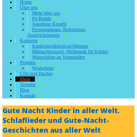
Home
Über uns
Mehr über uns
Pit Budde
Josephine Kronfli
Pressestimmen, Referenzen,
Auszeichnungen
Konzerte
Kindermusikfestival-Münster
Mitmachkonzert -Weltmusik für Kinder
Wunschliste an Veranstalter
Projekte
Workshops
CDs und Bücher
Shop
Termine
Blog
Kontakt
Gute Nacht Kinder in aller Welt.
Schlaflieder und Gute-Nacht-
Geschichten aus aller Welt