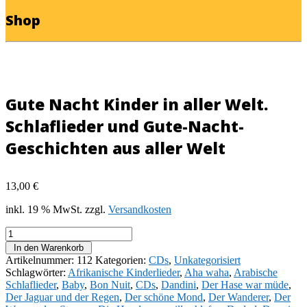
Shop
Gute Nacht Kinder in aller Welt.
Schlaflieder und Gute-Nacht-
Geschichten aus aller Welt
13,00
€
inkl. 19 % MwSt.
zzgl.
Versandkosten
Gute
Nacht
In den Warenkorb
Kinder
Artikelnummer:
112
Kategorien:
CDs
,
Unkategorisiert
in
Schlagwörter:
Afrikanische Kinderlieder
,
Aha waha
,
Arabische
aller
Schlaflieder
,
Baby
,
Bon Nuit
,
CDs
,
Dandini
,
Der Hase war müde
,
Welt.
Der Jaguar und der Regen
,
Der schöne Mond
,
Der Wanderer
,
Der
Schlaflieder