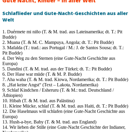
Gute Nacht, Kinder – in aller Welt
Schlaflieder und Gute-Nacht-Geschichten aus aller
Welt
1. Duérmete mi niño (T. & M. trad. aus Lateinamerika; dt. T.: Pit
Budde)
2. Muana (T. & M. C. Mampuya, Angola; dt. T.: Pit Budde)
3. Mafalda (T.: trad.: aus Portugal / M.: J. de Santos Sousa; dt. T.:
Pit Budde)
4. Der Weg zu den Sternen (eine Gute-Nacht Geschichte aus
Europa)
5. Dandini (T. & M. trad. aus der Türkei; dt. T.: Pit Budde)
6. Der Hase war müde (T. & M. P. Budde)
7. Aha waha (T. & M. trad. Kiowa, Nordamerika; dt. T.: Pit Budde)
8. „Hat keine Angst“ (Text – Lakota, Nordamerika)
9. Schlaf Kindchen / Esheruru (T. & M.: trad. Deutschland /
Äthiopien)
10. Hibah (T. & M. trad. aus Palästina)
11. Kleine Mücke, schlaf (T. & M. trad. aus Haiti, dt. T.: Pit Budde)
12. Die Haselmaus will schlafen (eine Gute-Nacht Geschichte aus
Europa)
13. Hush-a-bye, Baby (T. & M. trad. aus England)
14. Wir lieben die Stille (eine Gute-Nacht Geschichte der Indianer,