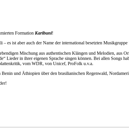
rämierten Formation
Karibuni
!
 – es ist aber auch der Name der international besetzten Musikgruppe 
r lebendigen Mischung aus authentischen Klängen und Melodien, aus Or
de“ Lieder in ihrer eigenen Sprache singen können. Bei allen Songs h
lattenkritik, vom WDR, von Unicef, ProFolk u.v.a.
 Benin und Äthiopien über den brasilianischen Regenwald, Nordamerika
der!