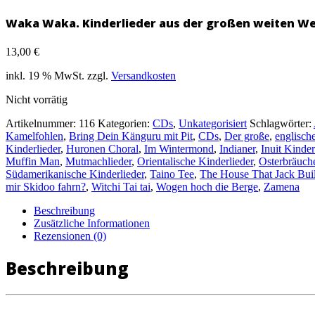
Waka Waka. Kinderlieder aus der großen weiten We
13,00
€
inkl. 19 % MwSt.
zzgl.
Versandkosten
Nicht vorrätig
Artikelnummer:
116
Kategorien:
CDs
,
Unkategorisiert
Schlagwörter:
Kamelfohlen
,
Bring Dein Känguru mit Pit
,
CDs
,
Der große
,
englisch
Kinderlieder
,
Huronen Choral
,
Im Wintermond
,
Indianer
,
Inuit Kinder
Muffin Man
,
Mutmachlieder
,
Orientalische Kinderlieder
,
Osterbräuch
Südamerikanische Kinderlieder
,
Taino Tee
,
The House That Jack Buil
mir Skidoo fahrn?
,
Witchi Tai tai
,
Wogen hoch die Berge
,
Zamena
Beschreibung
Zusätzliche Informationen
Rezensionen (0)
Beschreibung