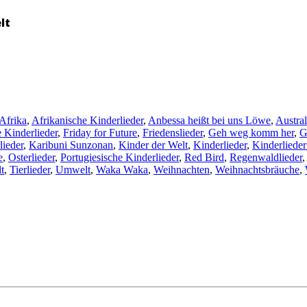
lt
Afrika
,
Afrikanische Kinderlieder
,
Anbessa heißt bei uns Löwe
,
Austral
e Kinderlieder
,
Friday for Future
,
Friedenslieder
,
Geh weg komm her
,
G
lieder
,
Karibuni Sunzonan
,
Kinder der Welt
,
Kinderlieder
,
Kinderlieder
e
,
Osterlieder
,
Portugiesische Kinderlieder
,
Red Bird
,
Regenwaldlieder
t
,
Tierlieder
,
Umwelt
,
Waka Waka
,
Weihnachten
,
Weihnachtsbräuche
,