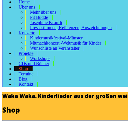
Home
Über uns
Mehr über uns
Pit Budde
Josephine Kronfli
Pressestimmen, Referenzen, Auszeichnungen
Konzerte
Kindermusikfestival-Münster
Mitmachkonzert -Weltmusik für Kinder
Wunschliste an Veranstalter
Projekte
Workshops
CDs und Bücher
Shop
Termine
Blog
Kontakt
Waka Waka. Kinderlieder aus der großen we
Shop