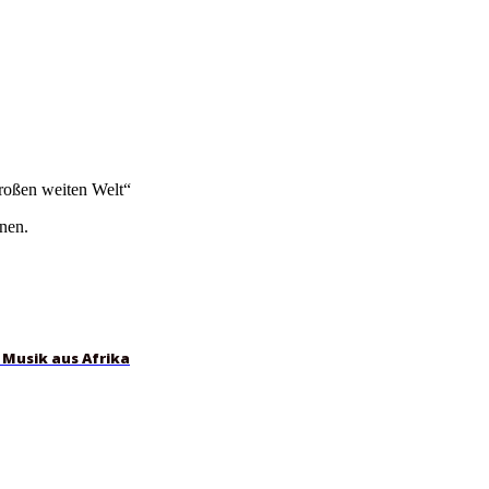
großen weiten Welt“
nen.
 Musik aus Afrika