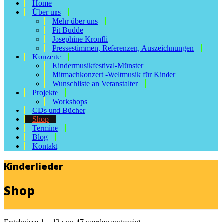
Home
Über uns
Mehr über uns
Pit Budde
Josephine Kronfli
Pressestimmen, Referenzen, Auszeichnungen
Konzerte
Kindermusikfestival-Münster
Mitmachkonzert -Weltmusik für Kinder
Wunschliste an Veranstalter
Projekte
Workshops
CDs und Bücher
Shop
Termine
Blog
Kontakt
Kinderlieder
Shop
Ergebnisse 1 – 12 von 47 werden angezeigt