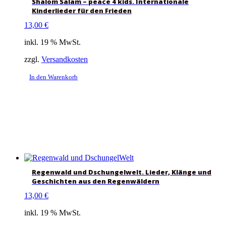
Shalom Salam – peace 4 kids. Internationale
Kinderlieder für den Frieden
13,00
€
inkl. 19 % MwSt.
zzgl.
Versandkosten
In den Warenkorb
Regenwald und Dschungelwelt. Lieder, Klänge und
Geschichten aus den Regenwäldern
13,00
€
inkl. 19 % MwSt.