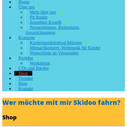
Home
Über uns
Mehr über uns
Pit Budde
Josephine Kronfli
Pressestimmen, Referenzen,
Auszeichnungen
Konzerte
Kindermusikfestival-Münster
Mitmachkonzert -Weltmusik für Kinder
Wunschliste an Veranstalter
Projekte
Workshops
CDs und Bücher
Shop
Termine
Blog
Kontakt
Wer möchte mit mir Skidoo fahrn?
Shop