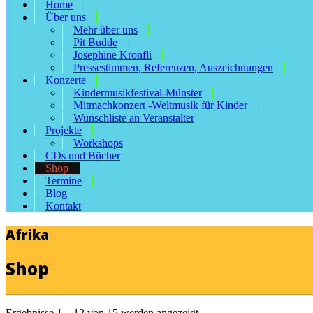
Home
Über uns
Mehr über uns
Pit Budde
Josephine Kronfli
Pressestimmen, Referenzen, Auszeichnungen
Konzerte
Kindermusikfestival-Münster
Mitmachkonzert -Weltmusik für Kinder
Wunschliste an Veranstalter
Projekte
Workshops
CDs und Bücher
Shop
Termine
Blog
Kontakt
Afrika
Shop
Ergebnisse 1 – 12 von 15 werden angezeigt