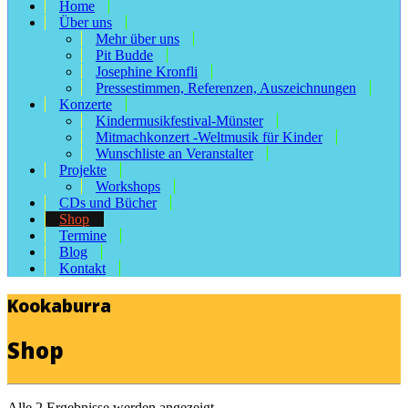
Home
Über uns
Mehr über uns
Pit Budde
Josephine Kronfli
Pressestimmen, Referenzen, Auszeichnungen
Konzerte
Kindermusikfestival-Münster
Mitmachkonzert -Weltmusik für Kinder
Wunschliste an Veranstalter
Projekte
Workshops
CDs und Bücher
Shop
Termine
Blog
Kontakt
Kookaburra
Shop
Alle 2 Ergebnisse werden angezeigt