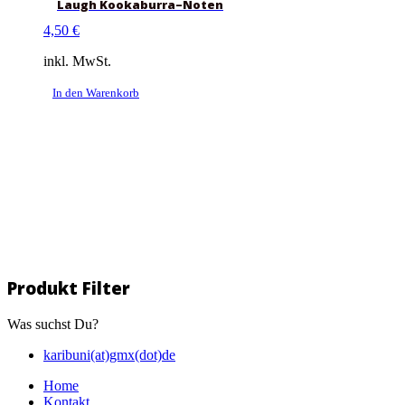
Laugh Kookaburra–Noten
4,50
€
inkl. MwSt.
In den Warenkorb
Produkt Filter
Was suchst Du?
karibuni(at)gmx(dot)de
Home
Kontakt