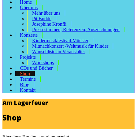
Home
Über uns
Mehr über uns
Pit Budde
Josephine Kronfli
Pressestimmen, Referenzen, Auszeichnungen
Konzerte
Kindermusikfestival-Münster
Mitmachkonzert -Weltmusik für Kinder
Wunschliste an Veranstalter
Projekte
Workshops
CDs und Bücher
Shop
Termine
Blog
Kontakt
Am Lagerfeuer
Shop
Einzelnes Ergebnis wird angezeigt