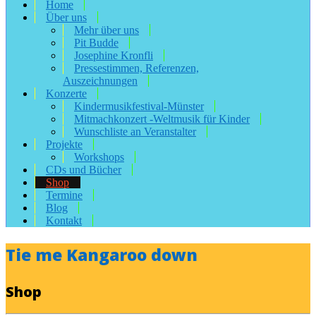
Home
Über uns
Mehr über uns
Pit Budde
Josephine Kronfli
Pressestimmen, Referenzen,
Auszeichnungen
Konzerte
Kindermusikfestival-Münster
Mitmachkonzert -Weltmusik für Kinder
Wunschliste an Veranstalter
Projekte
Workshops
CDs und Bücher
Shop
Termine
Blog
Kontakt
Tie me Kangaroo down
Shop