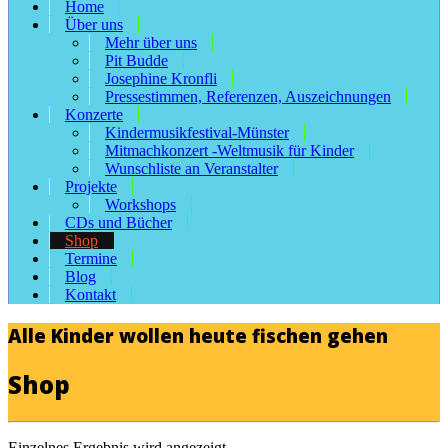
Home
Über uns
Mehr über uns
Pit Budde
Josephine Kronfli
Pressestimmen, Referenzen, Auszeichnungen
Konzerte
Kindermusikfestival-Münster
Mitmachkonzert -Weltmusik für Kinder
Wunschliste an Veranstalter
Projekte
Workshops
CDs und Bücher
Shop
Termine
Blog
Kontakt
Alle Kinder wollen heute fischen gehen
Shop
Einzelnes Ergebnis wird angezeigt