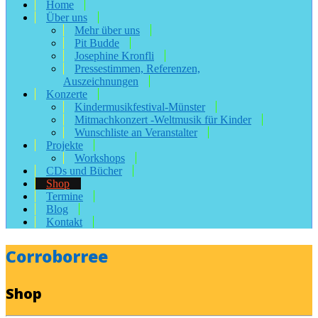
Home
Über uns
Mehr über uns
Pit Budde
Josephine Kronfli
Pressestimmen, Referenzen,
Auszeichnungen
Konzerte
Kindermusikfestival-Münster
Mitmachkonzert -Weltmusik für Kinder
Wunschliste an Veranstalter
Projekte
Workshops
CDs und Bücher
Shop
Termine
Blog
Kontakt
Corroborree
Shop