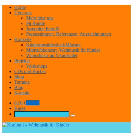
Home
Über uns
Mehr über uns
Pit Budde
Josephine Kronfli
Pressestimmen, Referenzen, Auszeichnungen
Konzerte
Kindermusikfestival-Münster
Mitmachkonzert -Weltmusik für Kinder
Wunschliste an Veranstalter
Projekte
Workshops
CDs und Bücher
Shop
Termine
Blog
Kontakt
0,00
€
0 items
Kasse