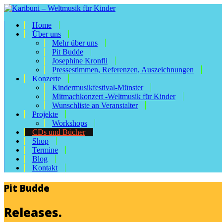
Home
Über uns
Mehr über uns
Pit Budde
Josephine Kronfli
Pressestimmen, Referenzen, Auszeichnungen
Konzerte
Kindermusikfestival-Münster
Mitmachkonzert -Weltmusik für Kinder
Wunschliste an Veranstalter
Projekte
Workshops
CDs und Bücher
Shop
Termine
Blog
Kontakt
Pit Budde
Releases.