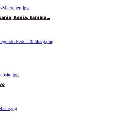
sania, Kenia, Sambia…
wo