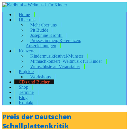
Home
Über uns
Mehr über uns
Pit Budde
Josephine Kronfli
Pressestimmen, Referenzen,
Auszeichnungen
Konzerte
Kindermusikfestival-Münster
Mitmachkonzert -Weltmusik für Kinder
Wunschliste an Veranstalter
Projekte
Workshops
CDs und Bücher
Shop
Termine
Blog
Kontakt
Preis der Deutschen
Schallplattenkritik