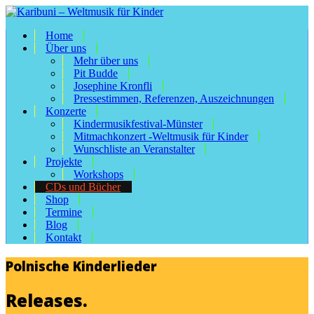
Home
Über uns
Mehr über uns
Pit Budde
Josephine Kronfli
Pressestimmen, Referenzen, Auszeichnungen
Konzerte
Kindermusikfestival-Münster
Mitmachkonzert -Weltmusik für Kinder
Wunschliste an Veranstalter
Projekte
Workshops
CDs und Bücher
Shop
Termine
Blog
Kontakt
Polnische Kinderlieder
Releases.