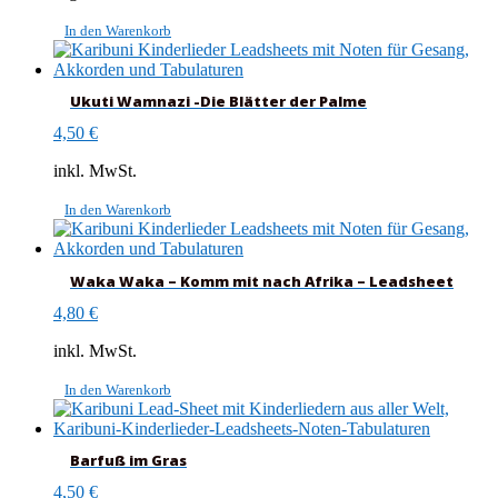
In den Warenkorb
Ukuti Wamnazi -Die Blätter der Palme
4,50
€
inkl. MwSt.
In den Warenkorb
Waka Waka – Komm mit nach Afrika – Leadsheet
4,80
€
inkl. MwSt.
In den Warenkorb
Barfuß im Gras
4,50
€