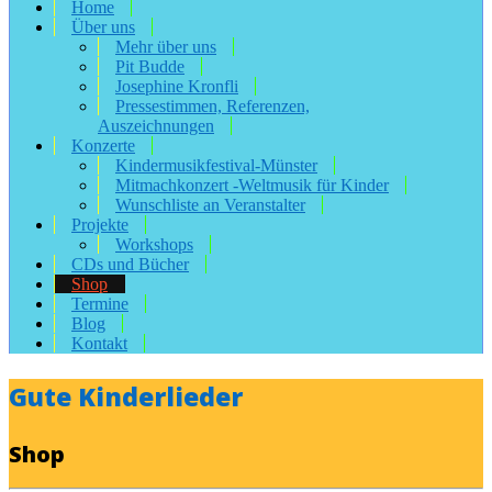
Home
Über uns
Mehr über uns
Pit Budde
Josephine Kronfli
Pressestimmen, Referenzen,
Auszeichnungen
Konzerte
Kindermusikfestival-Münster
Mitmachkonzert -Weltmusik für Kinder
Wunschliste an Veranstalter
Projekte
Workshops
CDs und Bücher
Shop
Termine
Blog
Kontakt
Gute Kinderlieder
Shop