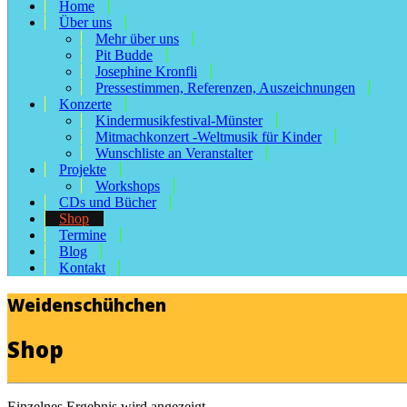
Home
Über uns
Mehr über uns
Pit Budde
Josephine Kronfli
Pressestimmen, Referenzen, Auszeichnungen
Konzerte
Kindermusikfestival-Münster
Mitmachkonzert -Weltmusik für Kinder
Wunschliste an Veranstalter
Projekte
Workshops
CDs und Bücher
Shop
Termine
Blog
Kontakt
Weidenschühchen
Shop
Einzelnes Ergebnis wird angezeigt