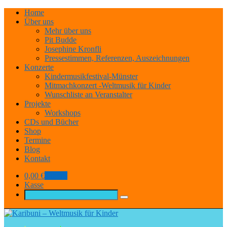
Home
Über uns
Mehr über uns
Pit Budde
Josephine Kronfli
Pressestimmen, Referenzen, Auszeichnungen
Konzerte
Kindermusikfestival-Münster
Mitmachkonzert -Weltmusik für Kinder
Wunschliste an Veranstalter
Projekte
Workshops
CDs und Bücher
Shop
Termine
Blog
Kontakt
0,00
€
0 items
Kasse