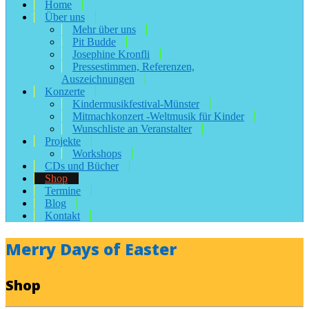
Home
Über uns
Mehr über uns
Pit Budde
Josephine Kronfli
Pressestimmen, Referenzen,
Auszeichnungen
Konzerte
Kindermusikfestival-Münster
Mitmachkonzert -Weltmusik für Kinder
Wunschliste an Veranstalter
Projekte
Workshops
CDs und Bücher
Shop
Termine
Blog
Kontakt
Merry Days of Easter
Shop