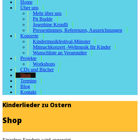
Home
Über uns
Mehr über uns
Pit Budde
Josephine Kronfli
Pressestimmen, Referenzen, Auszeichnungen
Konzerte
Kindermusikfestival-Münster
Mitmachkonzert -Weltmusik für Kinder
Wunschliste an Veranstalter
Projekte
Workshops
CDs und Bücher
Shop
Termine
Blog
Kontakt
Kinderlieder zu Ostern
Shop
Einzelnes Ergebnis wird angezeigt