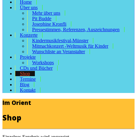
Home
Über uns
Mehr über uns
Pit Budde
Josephine Kronfli
Pressestimmen, Referenzen, Auszeichnungen
Konzerte
Kindermusikfestival-Münster
Mitmachkonzert -Weltmusik für Kinder
Wunschliste an Veranstalter
Projekte
Workshops
CDs und Bücher
Shop
Termine
Blog
Kontakt
Im Orient
Shop
Einzelnes Ergebnis wird angezeigt