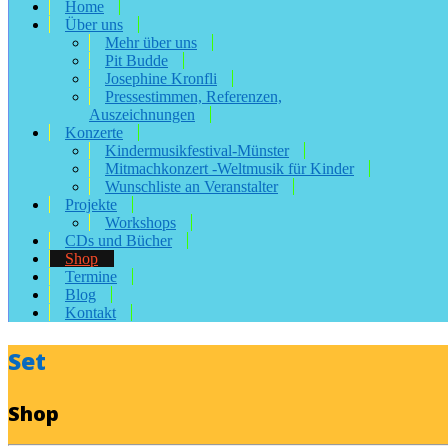
Home
Über uns
Mehr über uns
Pit Budde
Josephine Kronfli
Pressestimmen, Referenzen,
Auszeichnungen
Konzerte
Kindermusikfestival-Münster
Mitmachkonzert -Weltmusik für Kinder
Wunschliste an Veranstalter
Projekte
Workshops
CDs und Bücher
Shop
Termine
Blog
Kontakt
Set
Shop