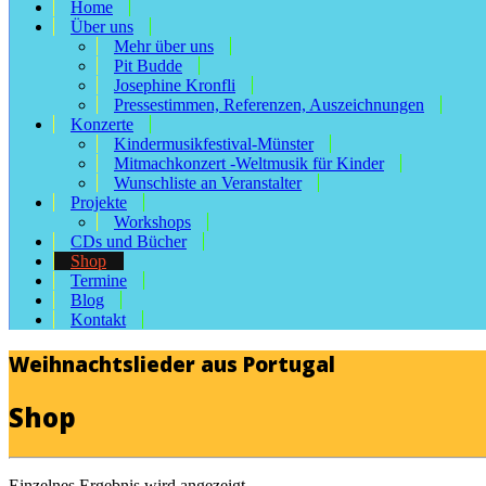
Home
Über uns
Mehr über uns
Pit Budde
Josephine Kronfli
Pressestimmen, Referenzen, Auszeichnungen
Konzerte
Kindermusikfestival-Münster
Mitmachkonzert -Weltmusik für Kinder
Wunschliste an Veranstalter
Projekte
Workshops
CDs und Bücher
Shop
Termine
Blog
Kontakt
Weihnachtslieder aus Portugal
Shop
Einzelnes Ergebnis wird angezeigt