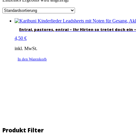
Entrai, pastores, entrai – Ihr Hirten so tretet doch ein
4,50
€
inkl. MwSt.
In den Warenkorb
Produkt Filter