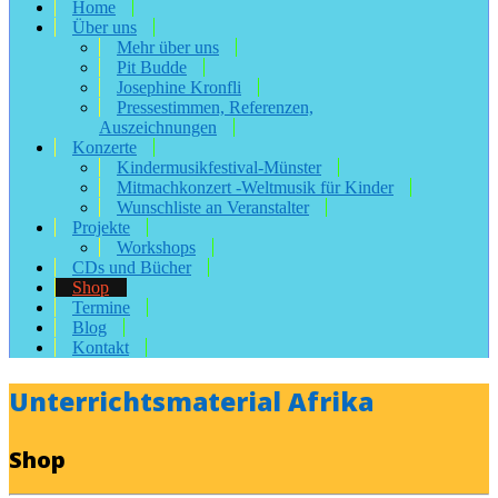
Home
Über uns
Mehr über uns
Pit Budde
Josephine Kronfli
Pressestimmen, Referenzen,
Auszeichnungen
Konzerte
Kindermusikfestival-Münster
Mitmachkonzert -Weltmusik für Kinder
Wunschliste an Veranstalter
Projekte
Workshops
CDs und Bücher
Shop
Termine
Blog
Kontakt
Unterrichtsmaterial Afrika
Shop