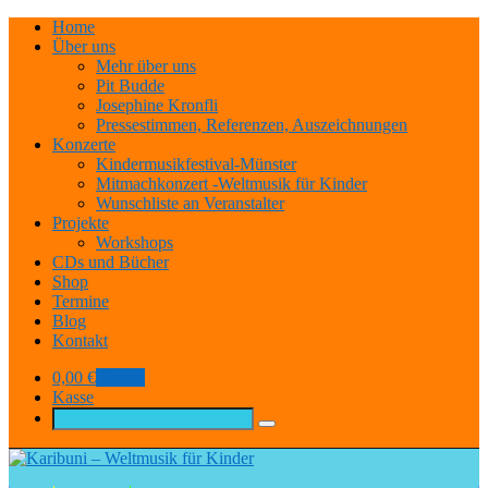
Home
Über uns
Mehr über uns
Pit Budde
Josephine Kronfli
Pressestimmen, Referenzen, Auszeichnungen
Konzerte
Kindermusikfestival-Münster
Mitmachkonzert -Weltmusik für Kinder
Wunschliste an Veranstalter
Projekte
Workshops
CDs und Bücher
Shop
Termine
Blog
Kontakt
0,00
€
0 items
Kasse