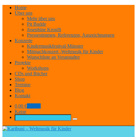
Home
Über uns
Mehr über uns
Pit Budde
Josephine Kronfli
Pressestimmen, Referenzen, Auszeichnungen
Konzerte
Kindermusikfestival-Münster
Mitmachkonzert -Weltmusik für Kinder
Wunschliste an Veranstalter
Projekte
Workshops
CDs und Bücher
Shop
Termine
Blog
Kontakt
0,00
€
0 items
Kasse