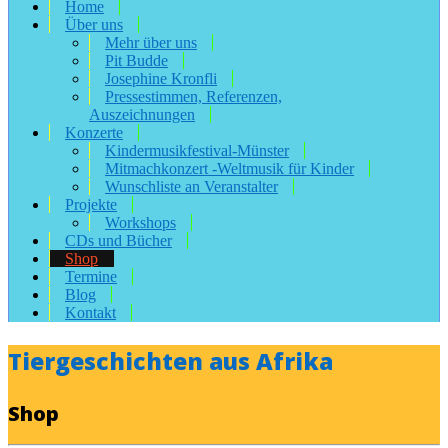
Home
Über uns
Mehr über uns
Pit Budde
Josephine Kronfli
Pressestimmen, Referenzen,
Auszeichnungen
Konzerte
Kindermusikfestival-Münster
Mitmachkonzert -Weltmusik für Kinder
Wunschliste an Veranstalter
Projekte
Workshops
CDs und Bücher
Shop
Termine
Blog
Kontakt
Tiergeschichten aus Afrika
Shop