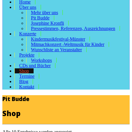
Home
Über uns
Mehr über uns
Pit Budde
Josephine Kronfli
Pressestimmen, Referenzen, Auszeichnungen
Konzerte
Kindermusikfestival-Münster
Mitmachkonzert -Weltmusik für Kinder
Wunschliste an Veranstalter
Projekte
Workshops
CDs und Bücher
Shop
Termine
Blog
Kontakt
Pit Budde
Shop
Alle 10 Ergebnisse werden angezeigt