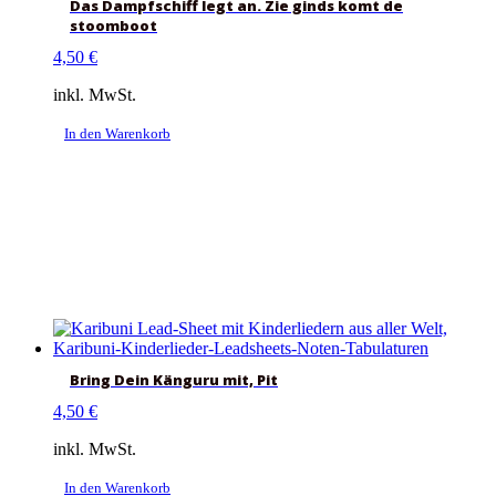
Das Dampfschiff legt an. Zie ginds komt de
stoomboot
4,50
€
inkl. MwSt.
In den Warenkorb
Bring Dein Känguru mit, Pit
4,50
€
inkl. MwSt.
In den Warenkorb