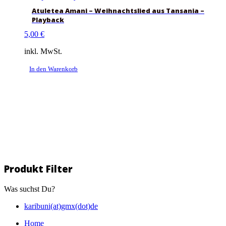
Atuletea Amani – Weihnachtslied aus Tansania –
Playback
5,00
€
inkl. MwSt.
In den Warenkorb
Produkt Filter
Was suchst Du?
karibuni(at)gmx(dot)de
Home