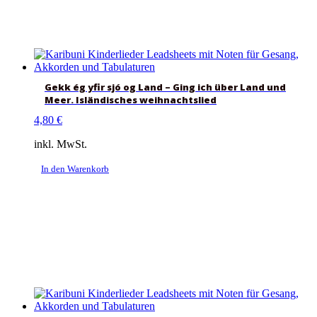
Gekk ég yfir sjó og Land – Ging ich über Land und
Meer. Isländisches weihnachtslied
4,80
€
inkl. MwSt.
In den Warenkorb