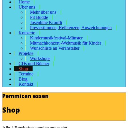
Home
Über uns
Mehr über uns
Pit Budde
Josephine Kronfli
Pressestimmen, Referenzen, Auszeichnungen
Konzerte
Kindermusikfestival-Münster
Mitmachkonzert -Weltmusik für Kinder
Wunschliste an Veranstalter
Projekte
Workshops
CDs und Bücher
Shop
Termine
Blog
Kontakt
Pemmican essen
Shop
Alle 4 Ergebnisse werden angezeigt