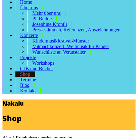
Home
Über uns
Mehr über uns
Pit Budde
Josephine Kronfli
Pressestimmen, Referenzen, Auszeichnungen
Konzerte
Kindermusikfestival-Münster
Mitmachkonzert -Weltmusik für Kinder
Wunschliste an Veranstalter
Projekte
Workshops
CDs und Bücher
Shop
Termine
Blog
Kontakt
Nakalu
Shop
Alle 4 Ergebnisse werden angezeigt