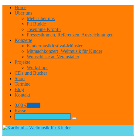
Home
Über uns
Mehr über uns
Pit Budde
Josephine Kronfli
Pressestimmen, Referenzen, Auszeichnungen
Konzerte
Kindermusikfestival-Münster
Mitmachkonzert -Weltmusik für Kinder
Wunschliste an Veranstalter
Projekte
Workshops
CDs und Bücher
Shop
Termine
Blog
Kontakt
0,00
€
0 items
Kasse