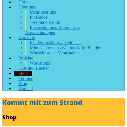
Home
Über uns
Mehr über uns
Pit Budde
Josephine Kronfli
Pressestimmen, Referenzen,
Auszeichnungen
Konzerte
Kindermusikfestival-Münster
Mitmachkonzert -Weltmusik für Kinder
Wunschliste an Veranstalter
Projekte
Workshops
CDs und Bücher
Shop
Termine
Blog
Kontakt
Kommt mit zum Strand
Shop