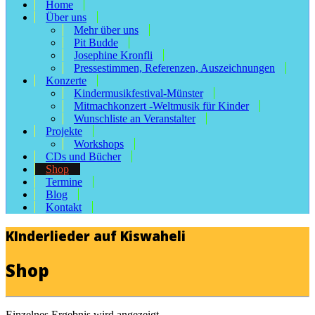
Home
Über uns
Mehr über uns
Pit Budde
Josephine Kronfli
Pressestimmen, Referenzen, Auszeichnungen
Konzerte
Kindermusikfestival-Münster
Mitmachkonzert -Weltmusik für Kinder
Wunschliste an Veranstalter
Projekte
Workshops
CDs und Bücher
Shop
Termine
Blog
Kontakt
KInderlieder auf Kiswaheli
Shop
Einzelnes Ergebnis wird angezeigt