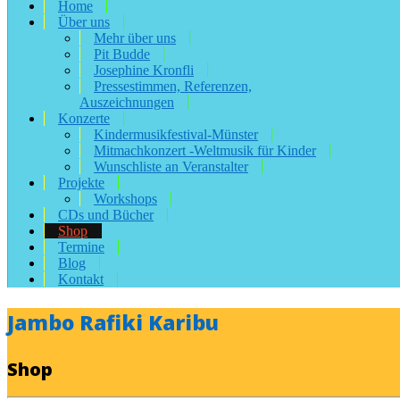
Home
Über uns
Mehr über uns
Pit Budde
Josephine Kronfli
Pressestimmen, Referenzen,
Auszeichnungen
Konzerte
Kindermusikfestival-Münster
Mitmachkonzert -Weltmusik für Kinder
Wunschliste an Veranstalter
Projekte
Workshops
CDs und Bücher
Shop
Termine
Blog
Kontakt
Jambo Rafiki Karibu
Shop