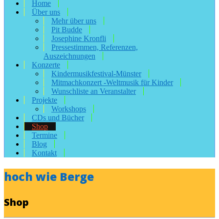
Home
Über uns
Mehr über uns
Pit Budde
Josephine Kronfli
Pressestimmen, Referenzen,
Auszeichnungen
Konzerte
Kindermusikfestival-Münster
Mitmachkonzert -Weltmusik für Kinder
Wunschliste an Veranstalter
Projekte
Workshops
CDs und Bücher
Shop
Termine
Blog
Kontakt
hoch wie Berge
Shop