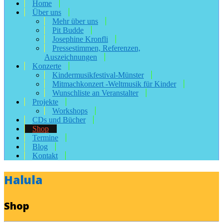
Home
Über uns
Mehr über uns
Pit Budde
Josephine Kronfli
Pressestimmen, Referenzen,
Auszeichnungen
Konzerte
Kindermusikfestival-Münster
Mitmachkonzert -Weltmusik für Kinder
Wunschliste an Veranstalter
Projekte
Workshops
CDs und Bücher
Shop
Termine
Blog
Kontakt
Halula
Shop