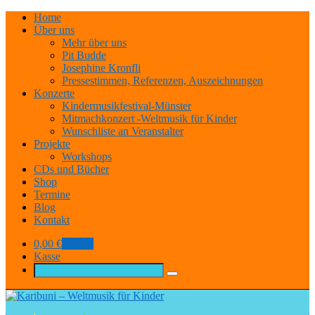
Home
Über uns
Mehr über uns
Pit Budde
Josephine Kronfli
Pressestimmen, Referenzen, Auszeichnungen
Konzerte
Kindermusikfestival-Münster
Mitmachkonzert -Weltmusik für Kinder
Wunschliste an Veranstalter
Projekte
Workshops
CDs und Bücher
Shop
Termine
Blog
Kontakt
0,00
€
0 items
Kasse