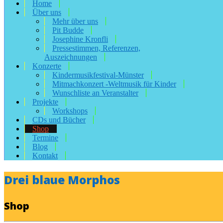
Home
Über uns
Mehr über uns
Pit Budde
Josephine Kronfli
Pressestimmen, Referenzen,
Auszeichnungen
Konzerte
Kindermusikfestival-Münster
Mitmachkonzert -Weltmusik für Kinder
Wunschliste an Veranstalter
Projekte
Workshops
CDs und Bücher
Shop
Termine
Blog
Kontakt
Drei blaue Morphos
Shop