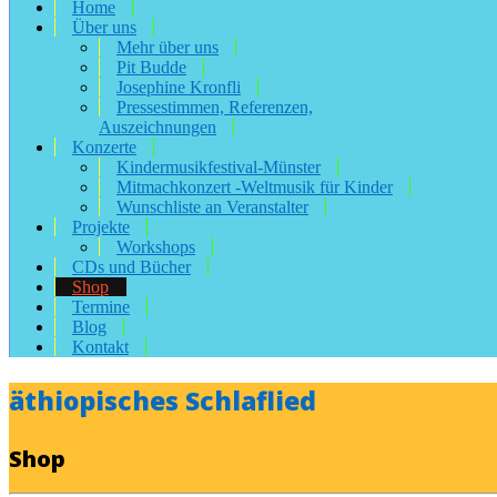
Home
Über uns
Mehr über uns
Pit Budde
Josephine Kronfli
Pressestimmen, Referenzen,
Auszeichnungen
Konzerte
Kindermusikfestival-Münster
Mitmachkonzert -Weltmusik für Kinder
Wunschliste an Veranstalter
Projekte
Workshops
CDs und Bücher
Shop
Termine
Blog
Kontakt
äthiopisches Schlaflied
Shop