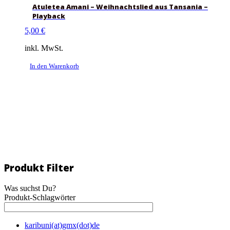
Atuletea Amani – Weihnachtslied aus Tansania –
Playback
5,00
€
inkl. MwSt.
In den Warenkorb
Produkt Filter
Was suchst Du?
Produkt-Schlagwörter
karibuni(at)gmx(dot)de