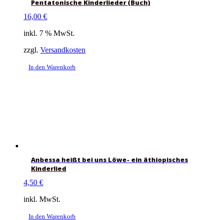
Pentatonische Kinderlieder (Buch)
16,00
€
inkl. 7 % MwSt.
zzgl.
Versandkosten
In den Warenkorb
Anbessa heißt bei uns Löwe- ein äthiopisches
Kinderlied
4,50
€
inkl. MwSt.
In den Warenkorb