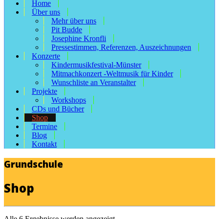
Home
Über uns
Mehr über uns
Pit Budde
Josephine Kronfli
Pressestimmen, Referenzen, Auszeichnungen
Konzerte
Kindermusikfestival-Münster
Mitmachkonzert -Weltmusik für Kinder
Wunschliste an Veranstalter
Projekte
Workshops
CDs und Bücher
Shop
Termine
Blog
Kontakt
Grundschule
Shop
Alle 6 Ergebnisse werden angezeigt